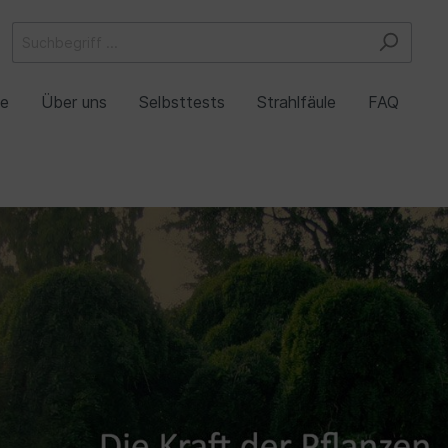
he
Über uns
Selbsttests
Strahlfäule
FAQ