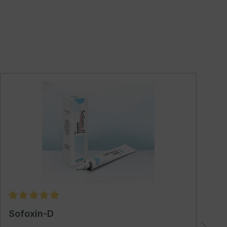
Sofoxin-D
S