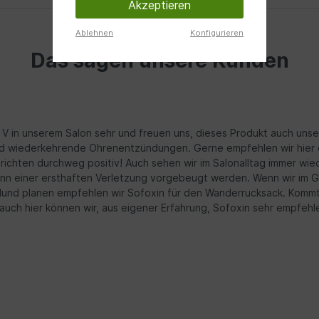
Akzeptieren
Ablehnen
Konfigurieren
Das sagen unsere Kunden
 V in unserem Salon sehr und freuen uns, dieses Produkt auch un
d wiederkehrende Ohrenentzündungen. Gerne empfehlen wir hier da
ichten durchweg positiv! Auch sehen wir im Salonalltag immer wied
ann einer ersthaften Verletzung vorgebeugt werden. Wenn wir im 
 Hund planen empfehlen wir Sofoxin für den Wanderrucksack. Kommt
, auch hier können wir, aus eigener Erfahrung, Sofoxin sehr empfehl