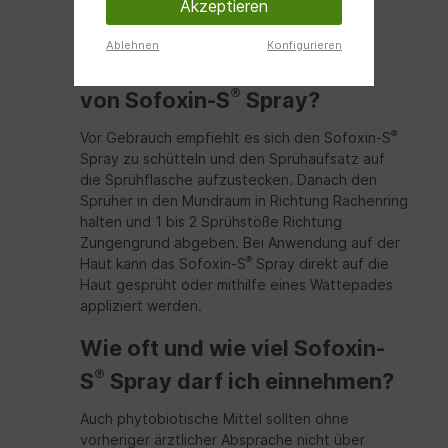
Anwendung ab dem 14-ten Lebensjahr zu
Akzeptieren
empfehlen.
Ablehnen
Konfigurieren
Wie erfolgt die Anwendung
®
von Sofoxin-S
Spray?
®
Vor Gebrauch empfiehlt es sich den Sofoxin-S
Spray zu schütteln und den Sprühaufsatz auf
die Sprühflasche aufzustecken. Danach den
Sprüher in den Mundraum in Richtung Rachenring
halten und 1 bis 2 Sprühstöße Richtung
Zungengrund abgeben. Bei Anwendung auf der
®
Haut kann das Sofoxin-S
Spray direkt auf die
Haut gesprüht oder mithilfe eines Wattepades
appliziert werden.
Wie oft und wie viel Sofoxin-
®
S
Spray darf ich einnehmen?
Auch phytobiotische Mittel sollten ohne
vorheriger ärztlicher Absprache nicht über